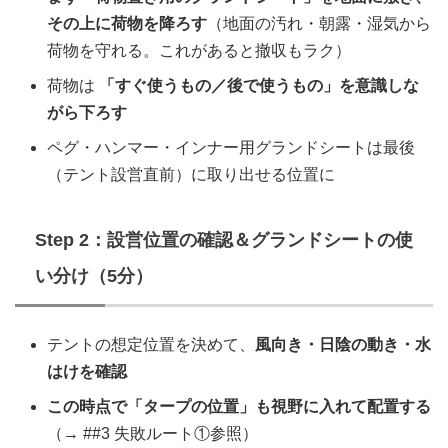
その上に荷物を降ろす
（地面の汚れ・朝露・湿気から
荷物を守れる。これがあると撤収もラク）
荷物は
「すぐ使うもの／後で使うもの」を意識しな
がら下ろす
ペグ・ハンマー・インナー用グランドシートは最後
（テント設営直前）に取り出せる位置に
Step 2：設営位置の確認＆グランドシートの使
い分け（5分）
テントの想定位置を決めて、
風向き・日陰の動き・水
はけを確認
この時点で「タープの位置」も視野に入れて配置する
（→ ##3 失敗ルート①参照）