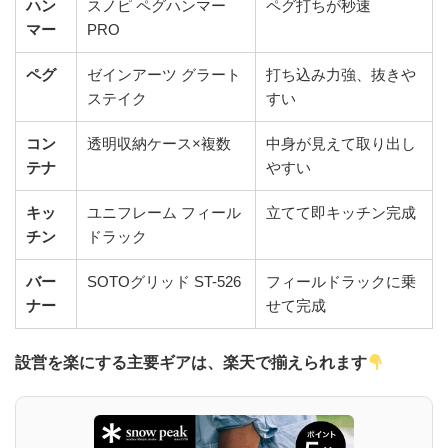
ハン
スノピ ペグハンマー
ペグ打ちが秒速
マー
PRO
ペグ
ゼインアーツ グラート
打ち込み力強、抜きや
ステイク
すい
コン
透明収納ケース×複数
中身が見えて取り出し
テナ
やすい
キッ
ユニフレーム フィール
立てて即キッチン完成
チン
ドラック
バー
SOTOグリッド ST-526
フィールドラックに乗
ナー
せて完成
設営を楽にする主要ギアは、楽天で揃えられます