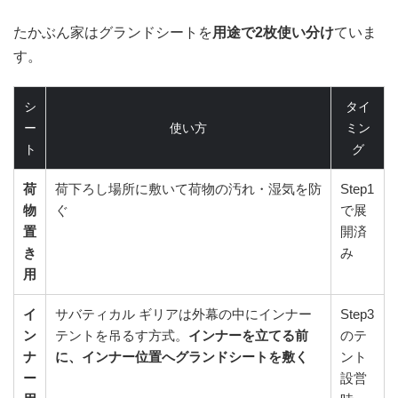
たかぶん家はグランドシートを
用途で2枚使い分け
ていま
す。
シ
タイ
ー
使い方
ミン
ト
グ
荷
荷下ろし場所に敷いて荷物の汚れ・湿気を防
Step1
物
ぐ
で展
置
開済
き
み
用
イ
サバティカル ギリアは外幕の中にインナー
Step3
ン
テントを吊るす方式。
インナーを立てる前
のテ
ナ
に、インナー位置へグランドシートを敷く
ント
ー
設営