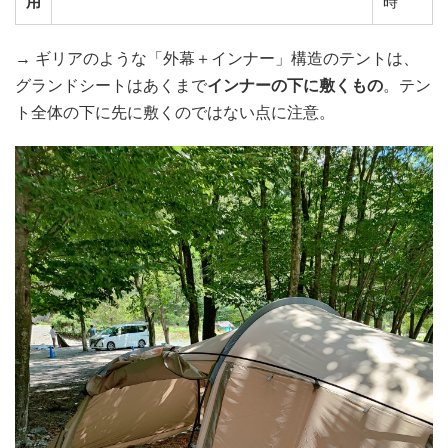
用
時
→ ギリアのような「外幕＋インナー」構造のテントは、
グランドシートはあくまで
インナーの下に敷くもの
。テン
ト全体の下に先に敷くのではない点に注意。