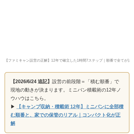
【ファミキャン設営の正解】12年で確立した1時間7ステップ｜順番で全てが決
【2026/6/24 追記】
設営の前段階＝「積む順番」で
現地の動きが決まります。ミニバン積載術の12年ノ
ウハウはこちら。
▶
【キャンプ収納・積載術 12年】ミニバンに全部積
む順番と、家での保管のリアル｜コンパクト化が正
解