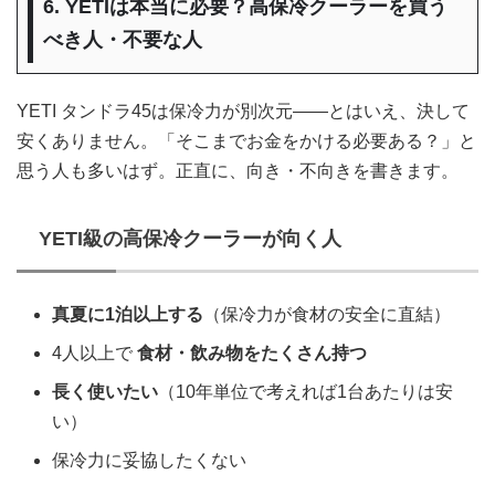
6. YETIは本当に必要？高保冷クーラーを買う
べき人・不要な人
YETI タンドラ45は保冷力が別次元——とはいえ、決して
安くありません。「そこまでお金をかける必要ある？」と
思う人も多いはず。正直に、向き・不向きを書きます。
YETI級の高保冷クーラーが向く人
真夏に1泊以上する
（保冷力が食材の安全に直結）
4人以上で
食材・飲み物をたくさん持つ
長く使いたい
（10年単位で考えれば1台あたりは安
い）
保冷力に妥協したくない