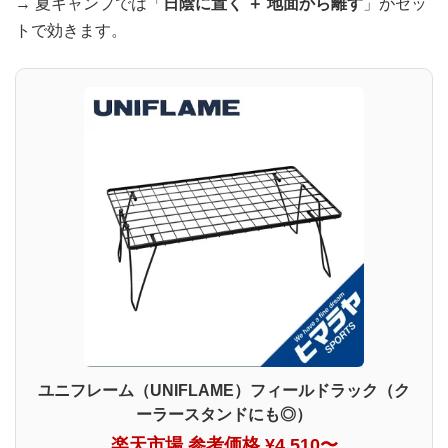
→ 夏キャンプでは「
日陰に置く ＋ 地面から離す
」がセッ
トで効きます。
ユニフレーム（UNIFLAME）フィールドラック（ク
ーラースタンドにも◎）
楽天市場 参考価格 ¥4,510〜