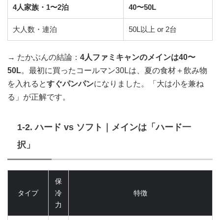
4人家族・1〜2泊
40〜50L
大人数・連泊
50L以上 or 2台
→ たかぶんの結論：
4人ファミキャンのメインは40〜
50L
。最初に買ったコールマン30Lは、夏の食材＋飲み物
を入れると
すぐパンパン
になりました。「大は小を兼ね
る」が正解です。
1-2. ハード vs ソフト｜メインは「ハード一
択」
保
タイプ
冷
特徴
力