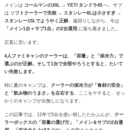
メインは
コールマンの30L → YETI タンドラ45
へ。サブ
は
ソフトクーラーで失敗 → スタンレー8Lは小さすぎ →
スタンレー15Lでようやく正解
。遠回りしながら、今は
「メイン1台＋サブ1台」の2台運用
に落ち着きました。
正直に言います。
4人ファミキャンのクーラーは、「容量」と「保冷力」で
選ぶのが正解。そして1台で全部やろうとすると、たいて
い失敗します。
特に夏のキャンプは、
クーラーの保冷力が「食材の安全」
と「飲み物のうまさ」を左右する
。ここをケチると、せっ
かくのキャンプが台無しになります。
この記事では、12年で5台を使い倒したたかぶんが、
クー
ラーボックスの「容量の選び方」「メイン＆サブの2台運