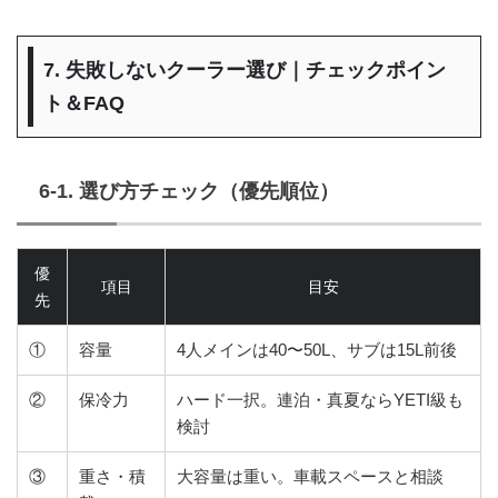
7. 失敗しないクーラー選び｜チェックポイン
ト＆FAQ
6-1. 選び方チェック（優先順位）
優
項目
目安
先
①
容量
4人メインは40〜50L、サブは15L前後
②
保冷力
ハード一択。連泊・真夏ならYETI級も
検討
③
重さ・積
大容量は重い。車載スペースと相談