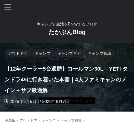
キャンプと生活をEnjoyするブログ
たかぶんBlog
アウトドア
キャンプ
キャンプギア
キャンプ知識
【12年クーラー5台遍歴】コールマン30L→YETI タ
ンドラ45に行き着いた本音｜4人ファミキャンのメ
イン＋サブ最適解
2026年6月5日
2026年6月7日
HOME
>
アウトドア
>
キャンプ
>
キャンプ知識
>