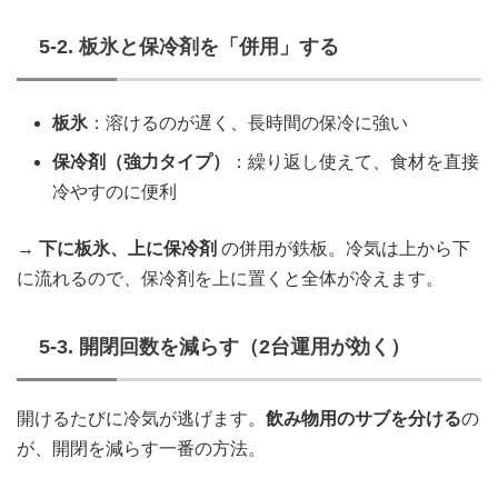
5-2. 板氷と保冷剤を「併用」する
板氷
：溶けるのが遅く、長時間の保冷に強い
保冷剤（強力タイプ）
：繰り返し使えて、食材を直接
冷やすのに便利
→
下に板氷、上に保冷剤
の併用が鉄板。冷気は上から下
に流れるので、保冷剤を上に置くと全体が冷えます。
5-3. 開閉回数を減らす（2台運用が効く）
開けるたびに冷気が逃げます。
飲み物用のサブを分ける
の
が、開閉を減らす一番の方法。