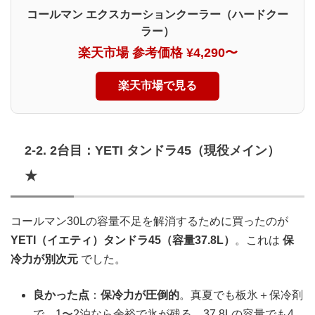
コールマン エクスカーションクーラー（ハードクー
ラー）
楽天市場 参考価格 ¥4,290〜
楽天市場で見る
2-2. 2台目：YETI タンドラ45（現役メイン）
★
コールマン30Lの容量不足を解消するために買ったのが
YETI（イエティ）タンドラ45（容量37.8L）
。これは
保
冷力が別次元
でした。
良かった点
：
保冷力が圧倒的
。真夏でも板氷＋保冷剤
で、1〜2泊なら余裕で氷が残る。37.8Lの容量でも4