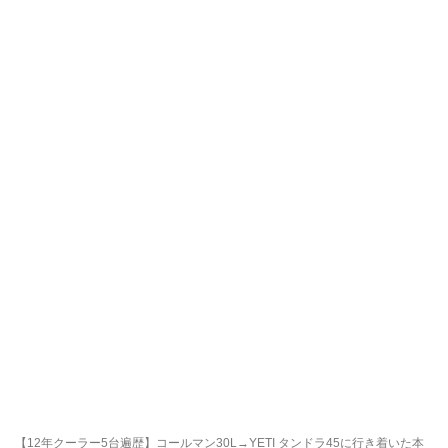
【12年クーラー5台遍歴】コールマン30L→YETI タンドラ45に行き着いた本