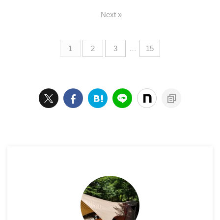
Next »
1
2
3
…
15