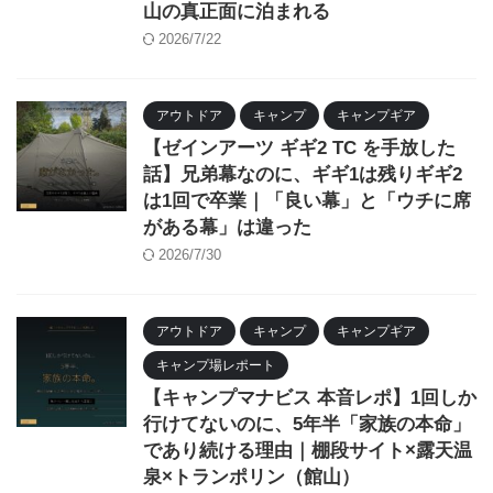
山の真正面に泊まれる
2026/7/22
アウトドア
キャンプ
キャンプギア
【ゼインアーツ ギギ2 TC を手放した
話】兄弟幕なのに、ギギ1は残りギギ2
は1回で卒業｜「良い幕」と「ウチに席
がある幕」は違った
2026/7/30
アウトドア
キャンプ
キャンプギア
キャンプ場レポート
【キャンプマナビス 本音レポ】1回しか
行けてないのに、5年半「家族の本命」
であり続ける理由｜棚段サイト×露天温
泉×トランポリン（館山）