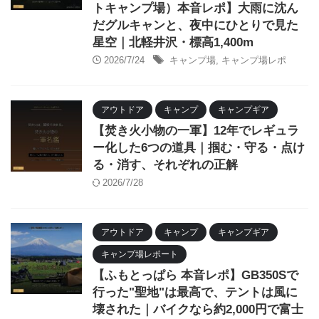
トキャンプ場）本音レポ】大雨に沈ん
だグルキャンと、夜中にひとりで見た
星空｜北軽井沢・標高1,400m
2026/7/24
キャンプ場
,
キャンプ場レポ
アウトドア
キャンプ
キャンプギア
【焚き火小物の一軍】12年でレギュラ
ー化した6つの道具｜掴む・守る・点け
る・消す、それぞれの正解
2026/7/28
アウトドア
キャンプ
キャンプギア
キャンプ場レポート
【ふもとっぱら 本音レポ】GB350Sで
行った"聖地"は最高で、テントは風に
壊された｜バイクなら約2,000円で富士