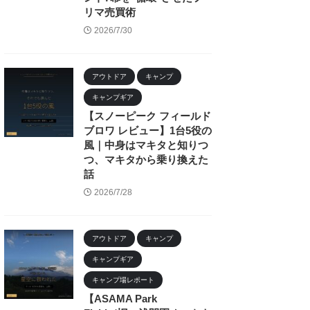
リマ売買術
2026/7/30
アウトドア
キャンプ
キャンプギア
【スノーピーク フィールド
ブロワ レビュー】1台5役の
風｜中身はマキタと知りつ
つ、マキタから乗り換えた
話
2026/7/28
アウトドア
キャンプ
キャンプギア
キャンプ場レポート
【ASAMA Park