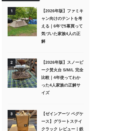
【2026年版】ファミキ
1
ャン向けのテントを考
える｜6年で5幕買って
気づいた家族4人の正
解
【2026年版】スノーピ
2
ーク焚火台 S/M/L 完全
比較｜4年使ってわか
った4人家族の正解サ
イズ
【ゼインアーツ ペグケ
3
ース】グラートステイ
クラック レビュー｜鉄