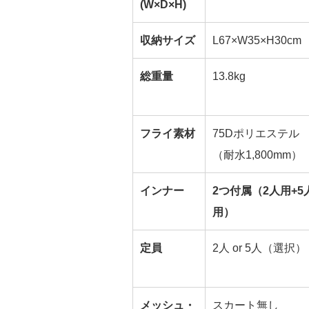
(W×D×H)
収納サイズ
L67×W35×H30cm
総重量
13.8kg
フライ素材
75Dポリエステル
（耐水1,800mm）
インナー
2つ付属（2人用+5
用）
定員
2人 or 5人（選択）
メッシュ・
スカート無し