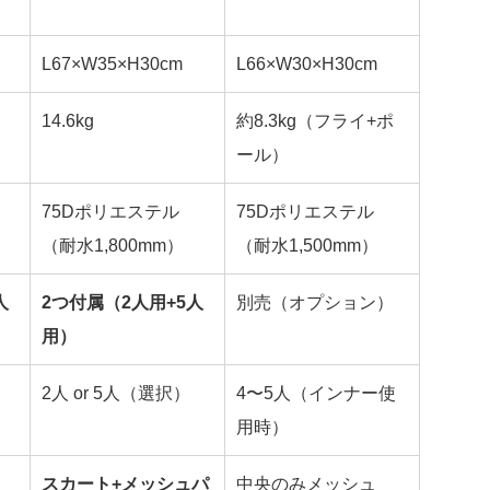
L67×W35×H30cm
L66×W30×H30cm
14.6kg
約8.3kg（フライ+ポ
ール）
75Dポリエステル
75Dポリエステル
（耐水1,800mm）
（耐水1,500mm）
人
2つ付属（2人用+5人
別売（オプション）
用）
2人 or 5人（選択）
4〜5人（インナー使
用時）
スカート+メッシュパ
中央のみメッシュ