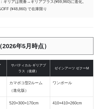
：ギリアは廃番→ギリアプラス(¥69,960)に進化。
F (¥48,860) で在庫限り
（2026年5月時点）
ア
サバティカル ギリアプ
ゼインアーツ ゼクーM
ラス（後継）
カマボコ型2ルーム
ワンポール
（進化版）
520×300×170cm
410×410×260cm