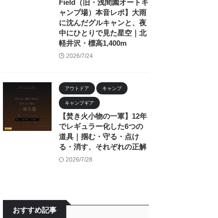
Field（旧・浅間園オートキ
ャンプ場）本音レポ】大雨
に沈んだグルキャンと、夜
中にひとりで見た星空｜北
軽井沢・標高1,400m
2026/7/24
アウトドア
キャンプ
キャンプギア
【焚き火小物の一軍】12年
でレギュラー化した6つの
道具｜掴む・守る・点け
る・消す、それぞれの正解
2026/7/28
おすすめ記事