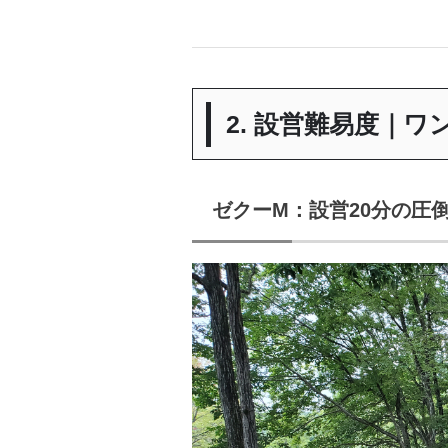
2. 設営難易度｜ワ
ゼクーM：設営20分の圧