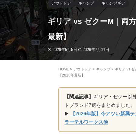
アウトドア
キャンプ
キャンプギア
ギリア vs ゼクーM｜
最新】
2026年5月5日
2026年7月11日
HOME
>
アウトドア
>
キャンプ
>
ギリア vs
【2026年最新】
【関連記事】
ギリア・ゼクー以外
トブランド7選をまとめました。
▶
【2026年版】今アツい新興
ラーテルワークス他