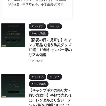
(子供2名：中学年女子、小学生男子)です。
アウトドア
キャンプ
キャンプ知識
【防災の日に見直す】キャ
ンプ用品で揃う防災グッズ
10選｜12年キャンパー家の
リアル備蓄
2026/8/6
アウトドア
キャンプ
キャンプ知識
【キャンプギアの売り方・
買い方12年】半額で売れれ
ば、レンタルより安い｜テ
ント7幕を"循環"させたフ