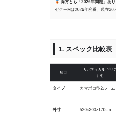
両方とも「2026年問題」あり
ゼクーMは2026年廃番、現在30%OF
1. スペック比較表
サバティカル ギリ
項目
（旧）
タイプ
カマボコ型2ルーム
外寸
520×300×170cm