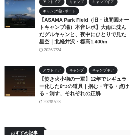
アウトドア
キャンプ
キャンプギア
キャンプ場レポート
【ASAMA Park Field（旧・浅間園オー
トキャンプ場）本音レポ】大雨に沈ん
だグルキャンと、夜中にひとりで見た
星空｜北軽井沢・標高1,400m
2026/7/24
アウトドア
キャンプ
キャンプギア
【焚き火小物の一軍】12年でレギュラ
ー化した6つの道具｜掴む・守る・点け
る・消す、それぞれの正解
2026/7/28
おすすめ記事