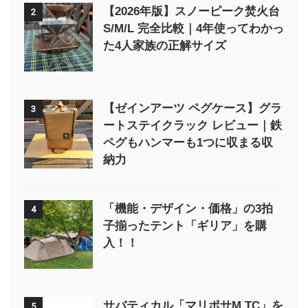
【2026年版】スノーピーク焚火台
2
S/M/L 完全比較｜4年使ってわかっ
た4人家族の正解サイズ
【ゼインアーツ ペグケース】グラ
3
ートステイクラック レビュー｜鉄
ペグもハンマーも1つに収まる収
納力
「機能・デザイン・価格」の3拍
4
子揃ったテント「ギリア」を購
入！！
サバティカル「マリポサM TC」を
5