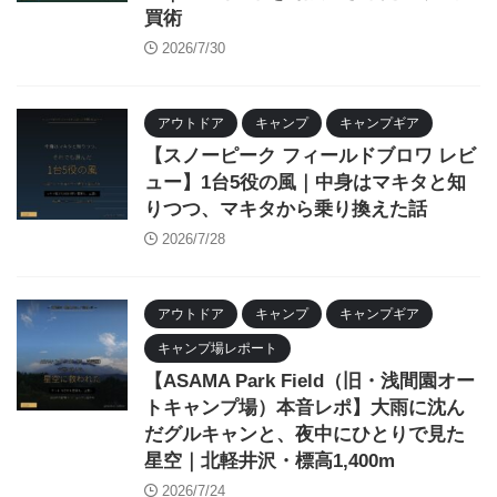
買術
2026/7/30
アウトドア
キャンプ
キャンプギア
【スノーピーク フィールドブロワ レビ
ュー】1台5役の風｜中身はマキタと知
りつつ、マキタから乗り換えた話
2026/7/28
アウトドア
キャンプ
キャンプギア
キャンプ場レポート
【ASAMA Park Field（旧・浅間園オー
トキャンプ場）本音レポ】大雨に沈ん
だグルキャンと、夜中にひとりで見た
星空｜北軽井沢・標高1,400m
2026/7/24