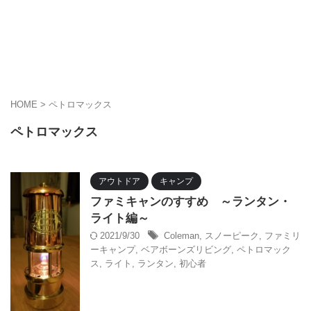
HOME
>
ペトロマックス
ペトロマックス
アウトドア
キャンプ
ファミキャンのすすめ ～ランタン・
ライト編～
2021/9/30
Coleman
,
スノーピーク
,
ファミリ
ーキャンプ
,
ベアボーンズリビング
,
ペトロマック
ス
,
ライト
,
ランタン
,
初心者