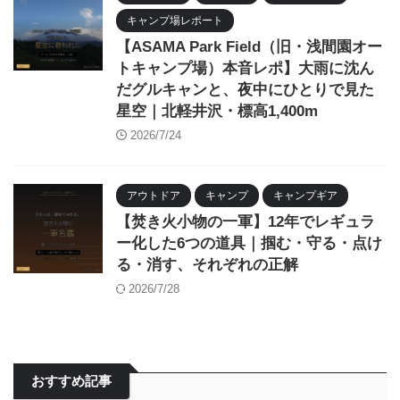
キャンプ場レポート
【ASAMA Park Field（旧・浅間園オー
トキャンプ場）本音レポ】大雨に沈ん
だグルキャンと、夜中にひとりで見た
星空｜北軽井沢・標高1,400m
2026/7/24
アウトドア
キャンプ
キャンプギア
【焚き火小物の一軍】12年でレギュラ
ー化した6つの道具｜掴む・守る・点け
る・消す、それぞれの正解
2026/7/28
おすすめ記事