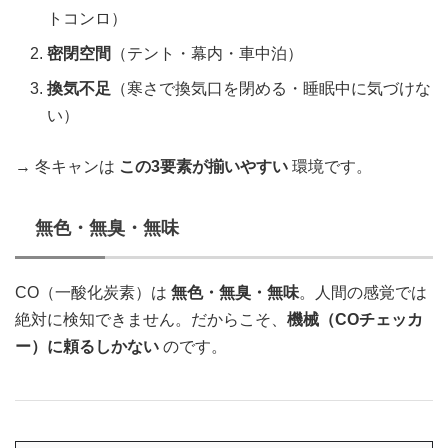
トコンロ）
密閉空間
（テント・幕内・車中泊）
換気不足
（寒さで換気口を閉める・睡眠中に気づけな
い）
→ 冬キャンは
この3要素が揃いやすい
環境です。
無色・無臭・無味
CO（一酸化炭素）は
無色・無臭・無味
。人間の感覚では
絶対に検知できません。だからこそ、
機械（COチェッカ
ー）に頼るしかない
のです。