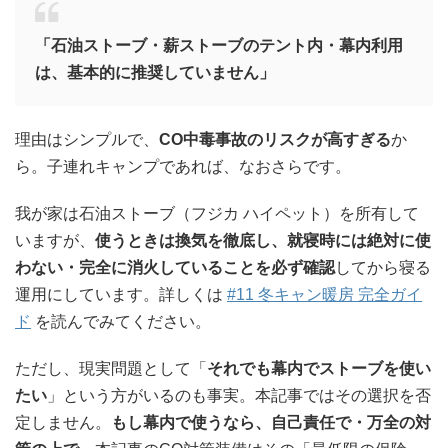
「石油ストーブ・薪ストーブのテント内・幕内利用
は、基本的に推奨していません」
理由はシンプルで、
CO中毒事故のリスクが高すぎる
か
ら。子連れキャンプであれば、なおさらです。
我が家は石油ストーブ（フジカ ハイペット）を所有して
いますが、
使うときは換気を徹底し、就寝時には絶対に使
わない・完全に消火していることを必ず確認
してから寝る
運用にしています。詳しくは
#11 冬キャン暖房 完全ガイ
ド
を読んでみてください。
ただし、現実問題として「
それでも幕内でストーブを使い
たい
」という方がいるのも事実。本記事ではその選択を否
定しません。
もし幕内で使うなら、自己責任で・万全の対