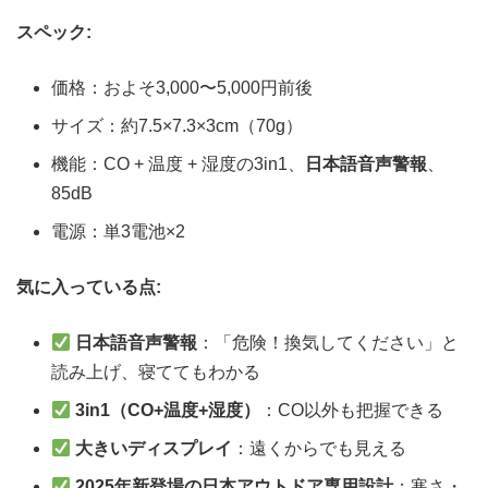
スペック:
価格：およそ3,000〜5,000円前後
サイズ：約7.5×7.3×3cm（70g）
機能：CO + 温度 + 湿度の3in1、
日本語音声警報
、
85dB
電源：単3電池×2
気に入っている点:
日本語音声警報
：「危険！換気してください」と
読み上げ、寝ててもわかる
3in1（CO+温度+湿度）
：CO以外も把握できる
大きいディスプレイ
：遠くからでも見える
2025年新登場の日本アウトドア専用設計
：寒さ・