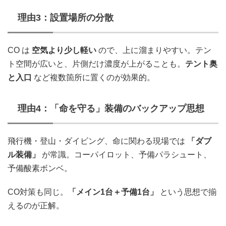
理由3：設置場所の分散
CO は
空気より少し軽い
ので、上に溜まりやすい。テン
ト空間が広いと、片側だけ濃度が上がることも。
テント奥
と入口
など複数箇所に置くのが効果的。
理由4：「命を守る」装備のバックアップ思想
飛行機・登山・ダイビング、命に関わる現場では
「ダブ
ル装備」
が常識。コーパイロット、予備パラシュート、
予備酸素ボンベ。
CO対策も同じ。
「メイン1台＋予備1台」
という思想で揃
えるのが正解。