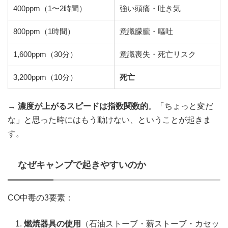
400ppm（1〜2時間）
強い頭痛・吐き気
800ppm（1時間）
意識朦朧・嘔吐
1,600ppm（30分）
意識喪失・死亡リスク
3,200ppm（10分）
死亡
→
濃度が上がるスピードは指数関数的
。「ちょっと変だ
な」と思った時にはもう動けない、ということが起きま
す。
なぜキャンプで起きやすいのか
CO中毒の3要素：
燃焼器具の使用
（石油ストーブ・薪ストーブ・カセッ