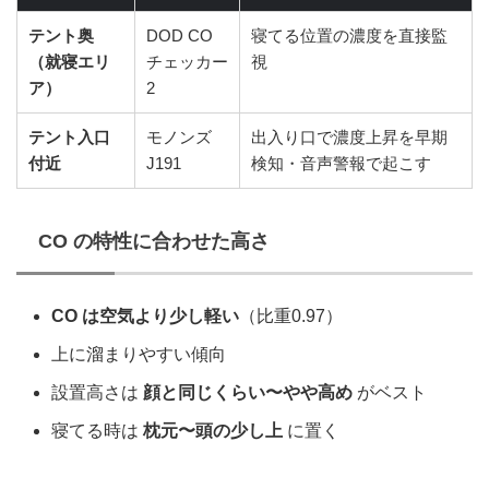
テント奥
DOD CO
寝てる位置の濃度を直接監
（就寝エリ
チェッカー
視
ア）
2
テント入口
モノンズ
出入り口で濃度上昇を早期
付近
J191
検知・音声警報で起こす
CO の特性に合わせた高さ
CO は空気より少し軽い
（比重0.97）
上に溜まりやすい傾向
設置高さは
顔と同じくらい〜やや高め
がベスト
寝てる時は
枕元〜頭の少し上
に置く