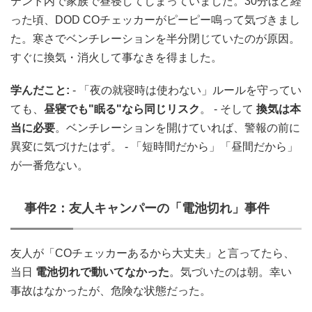
テント内で家族で昼寝してしまっていました。30分ほど経
った頃、DOD COチェッカーがピーピー鳴って気づきまし
た。寒さでベンチレーションを半分閉じていたのが原因。
すぐに換気・消火して事なきを得ました。
学んだこと:
- 「夜の就寝時は使わない」ルールを守ってい
ても、
昼寝でも"眠る"なら同じリスク
。 - そして
換気は本
当に必要
。ベンチレーションを開けていれば、警報の前に
異変に気づけたはず。 - 「短時間だから」「昼間だから」
が一番危ない。
事件2：友人キャンパーの「電池切れ」事件
友人が「COチェッカーあるから大丈夫」と言ってたら、
当日
電池切れで動いてなかった
。気づいたのは朝。幸い
事故はなかったが、危険な状態だった。