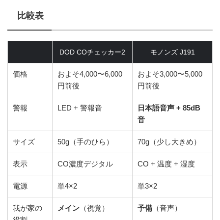
比較表
DOD COチェッカー2
モノンズ J191
価格
およそ4,000〜6,000
およそ3,000〜5,000
円前後
円前後
警報
LED + 警報音
日本語音声 + 85dB
音
サイズ
50g（手のひら）
70g（少し大きめ）
表示
CO濃度デジタル
CO + 温度 + 湿度
電源
単4×2
単3×2
我が家の
メイン
（視覚）
予備
（音声）
役割