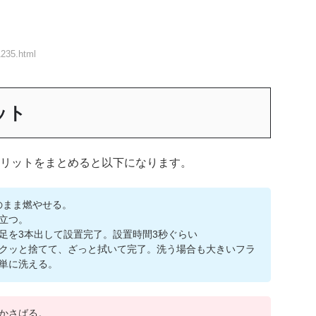
1235.html
ット
リットをまとめると以下になります。
そのまま燃やせる。
立つ。
足を3本出して設置完了。設置時間3秒ぐらい
クッと捨てて、ざっと拭いて完了。洗う場合も大きいフラ
単に洗える。
かさばる。