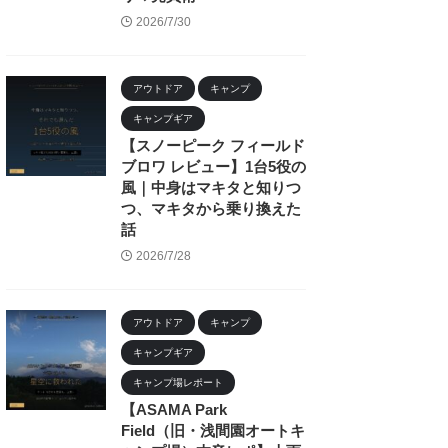
2026/7/30
アウトドア
キャンプ
キャンプギア
【スノーピーク フィールド
ブロワ レビュー】1台5役の
風｜中身はマキタと知りつ
つ、マキタから乗り換えた
話
2026/7/28
アウトドア
キャンプ
キャンプギア
キャンプ場レポート
【ASAMA Park
Field（旧・浅間園オートキ