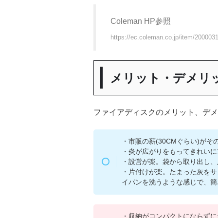
Coleman HP参照
https://ec.coleman.co.jp/item/200003
メリット・デメリ
ファイアディスクのメリット、デメ
・市販の薪(30CMぐらい)が
・炎が広がりをもってきれいに
・設営が楽。袋から取り出し、
・片付けが楽。たまった灰をサ
イパンを洗うような感じで、簡
・収納がコンパクトにならずに