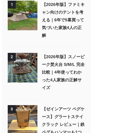
【2026年版】ファミキ
1
ャン向けのテントを考
える｜6年で5幕買って
気づいた家族4人の正
解
【2026年版】スノーピ
2
ーク焚火台 S/M/L 完全
比較｜4年使ってわか
った4人家族の正解サ
イズ
【ゼインアーツ ペグケ
3
ース】グラートステイ
クラック レビュー｜鉄
ペグもハンマーも1つ