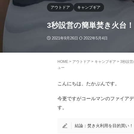
アウトドア
キャンプギア
3秒設営の簡単焚き火台！ 
2021年9月26日
2022年5月4日
HOME
>
アウトドア
>
キャンプギア
>
3秒設営
ュー
こんにちは、たかぶんです。
今更ですがコールマンのファイアデ
す。
結論：焚き火利用を目的買い！