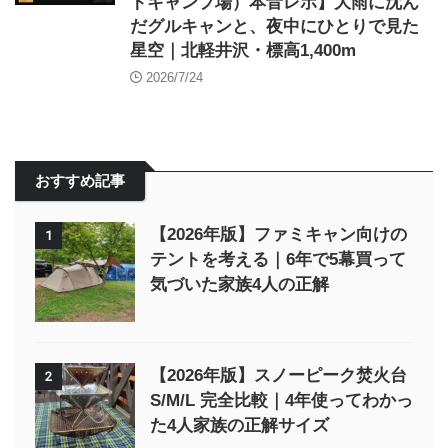
トキャンプ場）本音レポ】大雨に沈ん
だグルキャンと、夜中にひとりで見た
星空｜北軽井沢・標高1,400m
2026/7/24
おすすめ記事
【2026年版】ファミキャン向けの
1
テントを考える｜6年で5幕買って
気づいた家族4人の正解
【2026年版】スノーピーク焚火台
2
S/M/L 完全比較｜4年使ってわかっ
た4人家族の正解サイズ