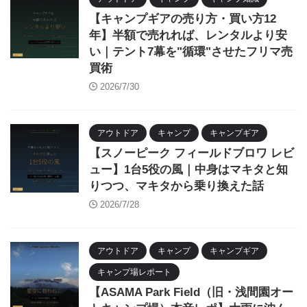
【キャンプギアの売り方・買い方12
年】半額で売れれば、レンタルより安
い｜テント7幕を"循環"させたフリマ売
買術
2026/7/30
アウトドア
キャンプ
キャンプギア
【スノーピーク フィールドブロワ レビ
ュー】1台5役の風｜中身はマキタと知
りつつ、マキタから乗り換えた話
2026/7/28
アウトドア
キャンプ
キャンプギア
キャンプ場レポート
【ASAMA Park Field（旧・浅間園オー