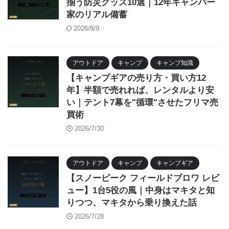
揃う防災グッズ10選｜12年キャンパー
家のリアル備蓄
2026/8/9
アウトドア
キャンプ
キャンプ知識
【キャンプギアの売り方・買い方12
年】半額で売れれば、レンタルより安
い｜テント7幕を"循環"させたフリマ売
買術
2026/7/30
アウトドア
キャンプ
キャンプギア
【スノーピーク フィールドブロワ レビ
ュー】1台5役の風｜中身はマキタと知
りつつ、マキタから乗り換えた話
2026/7/28