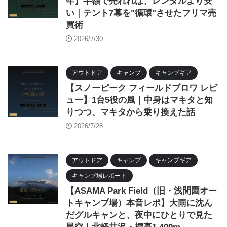
年】半額で売れれば、レンタルより安
い｜テント7幕を"循環"させたフリマ売
買術
2026/7/30
アウトドア
キャンプ
キャンプギア
【スノーピーク フィールドブロワ レビ
ュー】1台5役の風｜中身はマキタと知
りつつ、マキタから乗り換えた話
2026/7/28
アウトドア
キャンプ
キャンプギア
キャンプ場レポート
【ASAMA Park Field（旧・浅間園オー
トキャンプ場）本音レポ】大雨に沈ん
だグルキャンと、夜中にひとりで見た