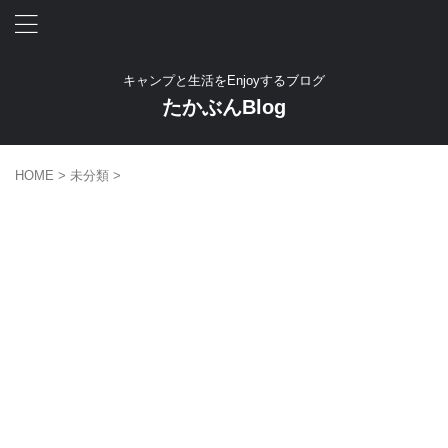
キャンプと生活をEnjoyするブログ
たかぶんBlog
HOME
>
未分類
>