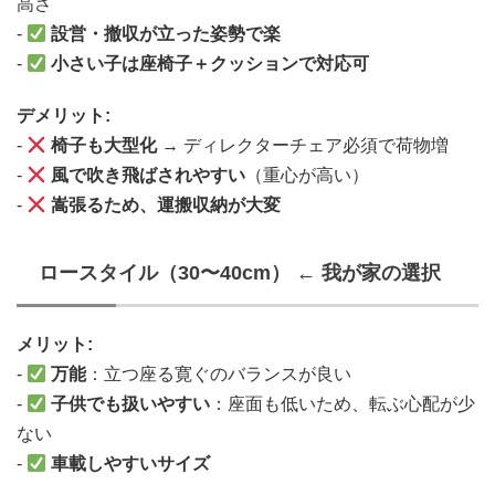
高さ
-
設営・撤収が立った姿勢で楽
-
小さい子は座椅子＋クッションで対応可
デメリット:
-
椅子も大型化
→ ディレクターチェア必須で荷物増
-
風で吹き飛ばされやすい
（重心が高い）
-
嵩張るため、運搬収納が大変
ロースタイル（30〜40cm） ← 我が家の選択
メリット:
-
万能
：立つ座る寛ぐのバランスが良い
-
子供でも扱いやすい
：座面も低いため、転ぶ心配が少
ない
-
車載しやすいサイズ