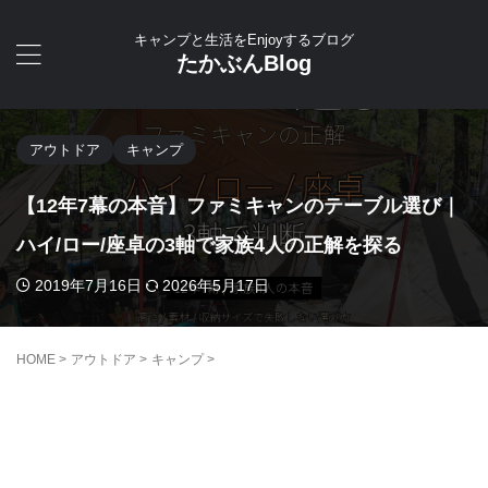
キャンプと生活をEnjoyするブログ
たかぶんBlog
アウトドア
キャンプ
【12年7幕の本音】ファミキャンのテーブル選び｜
ハイ/ロー/座卓の3軸で家族4人の正解を探る
2019年7月16日
2026年5月17日
HOME
>
アウトドア
>
キャンプ
>