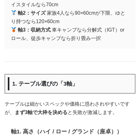
イスタイルなら70cm
軸2：サイズ
家族4人なら90×60cmが下限、ゆと
り持つなら120×60cm
軸3：収納方式
車キャンプなら分解式（IGT）or
ロール、徒歩キャンプなら折り畳み一択
1. テーブル選びの「3軸」
テーブルは細かいスペックや価格に惑わされやすいです
が、
まず3軸で大枠を決める
と失敗が激減します。
軸1. 高さ（ハイ / ロー / グランド（座卓））