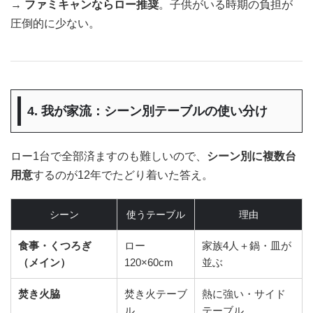
→
ファミキャンならロー推奨
。子供がいる時期の負担が
圧倒的に少ない。
4. 我が家流：シーン別テーブルの使い分け
ロー1台で全部済ますのも難しいので、
シーン別に複数台
用意
するのが12年でたどり着いた答え。
シーン
使うテーブル
理由
食事・くつろぎ
ロー
家族4人＋鍋・皿が
（メイン）
120×60cm
並ぶ
焚き火脇
焚き火テーブ
熱に強い・サイド
ル
テーブル