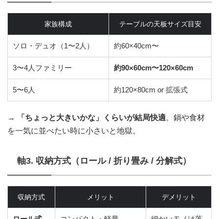
家族構成
テーブルの天板サイズ目安
ソロ・デュオ（1〜2人）
約60×40cm〜
3〜4人ファミリー
約90×60cm〜120×60cm
5〜6人
約120×80cm or 拡張式
→
「ちょっと大きいかな」くらいが結局快適
。鍋や食材
を一気に並べたい時に小さいと地獄。
軸3. 収納方式（ロール / 折り畳み / 分解式）
収納方式
メリット
デメリット
ロール式
コンパクト・軽量
細かいモノは落