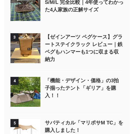
S/M/L 完全比較｜4年使ってわかっ
た4人家族の正解サイズ
【ゼインアーツ ペグケース】グラ
3
ートステイクラック レビュー｜鉄
ペグもハンマーも1つに収まる収
納力
「機能・デザイン・価格」の3拍
4
子揃ったテント「ギリア」を購
入！！
サバティカル「マリポサM TC」を
5
購入しました！